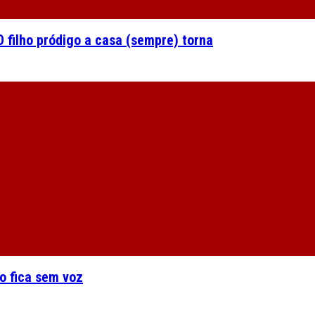
 filho pródigo a casa (sempre) torna
o fica sem voz