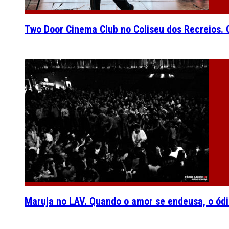
Two Door Cinema Club no Coliseu dos Recreios. O
Maruja no LAV. Quando o amor se endeusa, o ódi