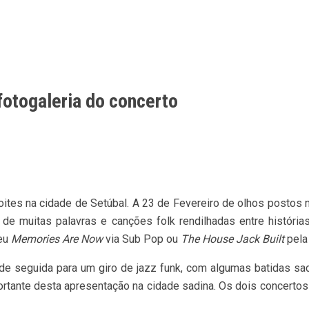
fotogaleria do concerto
noites na cidade de Setúbal. A 23 de Fevereiro de olhos postos
de muitas palavras e canções folk rendilhadas entre históri
deu
Memories Are Now
via Sub Pop ou
The House Jack Built
pela 
 de seguida para um giro de jazz funk, com algumas batidas sa
portante desta apresentação na cidade sadina. Os dois concert