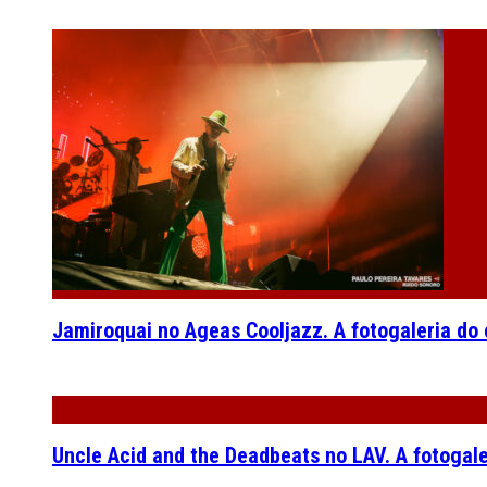
Jamiroquai no Ageas Cooljazz. A fotogaleria do
Uncle Acid and the Deadbeats no LAV. A fotogal