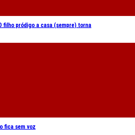
 filho pródigo a casa (sempre) torna
o fica sem voz