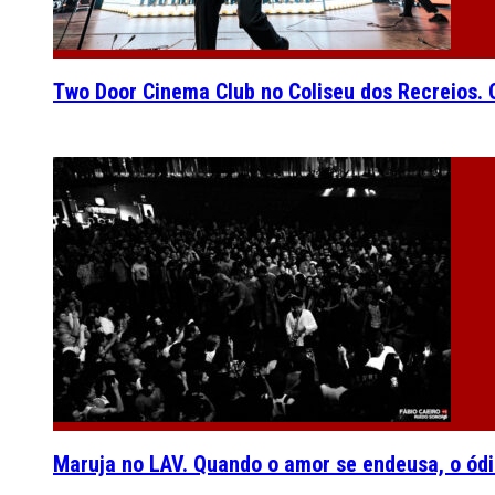
Two Door Cinema Club no Coliseu dos Recreios. O
Maruja no LAV. Quando o amor se endeusa, o ódi