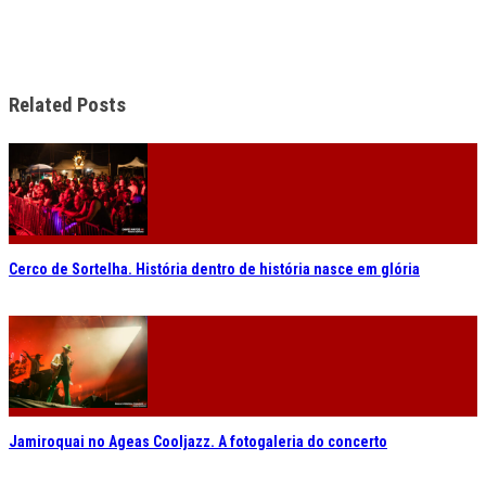
Related Posts
Cerco de Sortelha. História dentro de história nasce em glória
Jamiroquai no Ageas Cooljazz. A fotogaleria do concerto