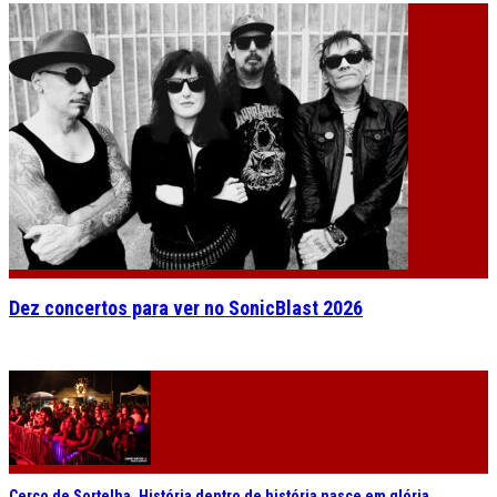
Dez concertos para ver no SonicBlast 2026
Cerco de Sortelha. História dentro de história nasce em glória