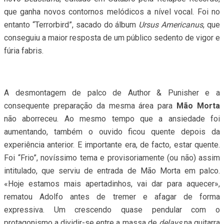
que ganha novos contornos melódicos a nível vocal. Foi no
entanto “Terrorbird”, sacado do álbum
Ursus Americanus
, que
conseguiu a maior resposta de um público sedento de vigor e
fúria fabris.
A desmontagem de palco de Author & Punisher e a
consequente preparação da mesma área para
Mão Morta
não aborreceu. Ao mesmo tempo que a ansiedade foi
aumentando, também o ouvido ficou quente depois da
experiência anterior. E importante era, de facto, estar quente.
Foi “Frio”, novíssimo tema e provisoriamente (ou não) assim
intitulado, que serviu de entrada de Mão Morta em palco.
«Hoje estamos mais apertadinhos, vai dar para aquecer»,
rematou Adolfo antes de tremer e afagar de forma
expressiva. Um crescendo quase pendular com o
protagonismo a dividir-se entre a massa de
delays
na guitarra