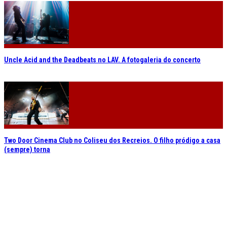
Uncle Acid and the Deadbeats no LAV. A fotogaleria do concerto
Two Door Cinema Club no Coliseu dos Recreios. O filho pródigo a casa
(sempre) torna