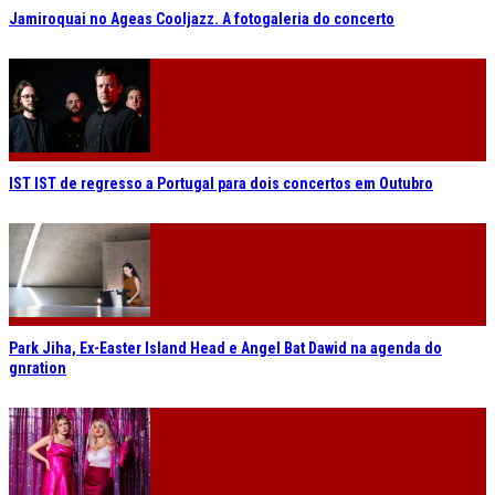
Jamiroquai no Ageas Cooljazz. A fotogaleria do concerto
IST IST de regresso a Portugal para dois concertos em Outubro
Park Jiha, Ex-Easter Island Head e Angel Bat Dawid na agenda do
gnration