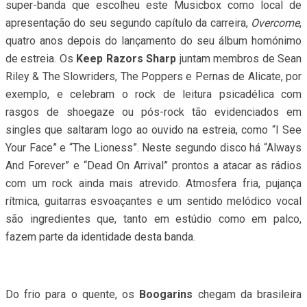
super-banda que escolheu este Musicbox como local de
apresentação do seu segundo capítulo da carreira,
Overcome
,
quatro anos depois do lançamento do seu álbum homónimo
de estreia. Os
Keep Razors Sharp
juntam membros de Sean
Riley & The Slowriders, The Poppers e Pernas de Alicate, por
exemplo, e celebram o rock de leitura psicadélica com
rasgos de shoegaze ou pós-rock tão evidenciados em
singles que saltaram logo ao ouvido na estreia, como “I See
Your Face” e “The Lioness”. Neste segundo disco há “Always
And Forever” e “Dead On Arrival” prontos a atacar as rádios
com um rock ainda mais atrevido. Atmosfera fria, pujança
rítmica, guitarras esvoaçantes e um sentido melódico vocal
são ingredientes que, tanto em estúdio como em palco,
fazem parte da identidade desta banda.
Do frio para o quente, os
Boogarins
chegam da brasileira