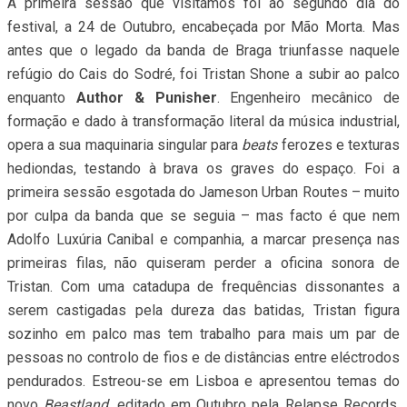
A primeira sessão que visitámos foi ao segundo dia do
festival, a 24 de Outubro, encabeçada por Mão Morta. Mas
antes que o legado da banda de Braga triunfasse naquele
refúgio do Cais do Sodré, foi Tristan Shone a subir ao palco
enquanto
Author & Punisher
. Engenheiro mecânico de
formação e dado à transformação literal da música industrial,
opera a sua maquinaria singular para
beats
ferozes e texturas
hediondas, testando à brava os graves do espaço. Foi a
primeira sessão esgotada do Jameson Urban Routes – muito
por culpa da banda que se seguia – mas facto é que nem
Adolfo Luxúria Canibal e companhia, a marcar presença nas
primeiras filas, não quiseram perder a oficina sonora de
Tristan. Com uma catadupa de frequências dissonantes a
serem castigadas pela dureza das batidas, Tristan figura
sozinho em palco mas tem trabalho para mais um par de
pessoas no controlo de fios e de distâncias entre eléctrodos
pendurados. Estreou-se em Lisboa e apresentou temas do
novo
Beastland
, editado em Outubro pela Relapse Records,