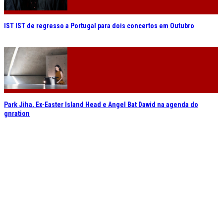
IST IST de regresso a Portugal para dois concertos em Outubro
Park Jiha, Ex-Easter Island Head e Angel Bat Dawid na agenda do
gnration