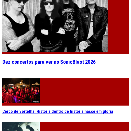
Dez concertos para ver no SonicBlast 2026
Cerco de Sortelha. História dentro de história nasce em glória