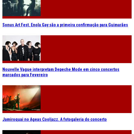
Sonus Art Fest. Enola Gay são a primeira confirmação para Guimarães
Nouvelle Vague interpretam Depeche Mode em cinco concertos
marcados para Fevereiro
Jamiroquai no Ageas Cooljazz. A fotogaleria do concerto