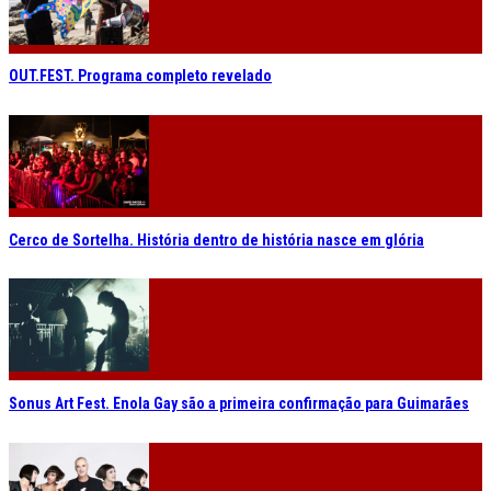
OUT.FEST. Programa completo revelado
Cerco de Sortelha. História dentro de história nasce em glória
Sonus Art Fest. Enola Gay são a primeira confirmação para Guimarães