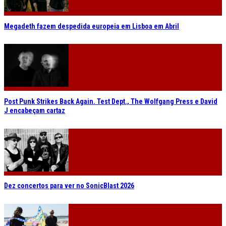
Megadeth fazem despedida europeia em Lisboa em Abril
Post Punk Strikes Back Again. Test Dept., The Wolfgang Press e David
J encabeçam cartaz
Dez concertos para ver no SonicBlast 2026