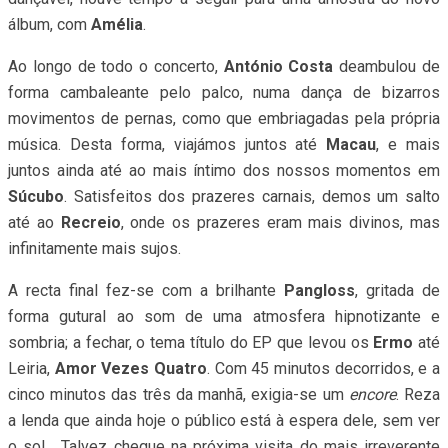
álbum, com
Amélia
.
Ao longo de todo o concerto,
António Costa
deambulou de
forma cambaleante pelo palco, numa dança de bizarros
movimentos de pernas, como que embriagadas pela própria
música. Desta forma, viajámos juntos até
Macau
, e mais
juntos ainda até ao mais íntimo dos nossos momentos em
Súcubo
. Satisfeitos dos prazeres carnais, demos um salto
até ao
Recreio
, onde os prazeres eram mais divinos, mas
infinitamente mais sujos.
A recta final fez-se com a brilhante
Pangloss
, gritada de
forma gutural ao som de uma atmosfera hipnotizante e
sombria; a fechar, o tema título do EP que levou os
Ermo
até
Leiria,
Amor Vezes Quatro
. Com 45 minutos decorridos, e a
cinco minutos das três da manhã, exigia-se um
encore
. Reza
a lenda que ainda hoje o público está à espera dele, sem ver
o sol… Talvez chegue na próxima visita do mais irreverente