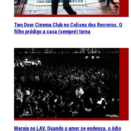
Two Door Cinema Club no Coliseu dos Recreios. O
filho pródigo a casa (sempre) torna
Maruja no LAV. Quando o amor se endeusa, o ódio