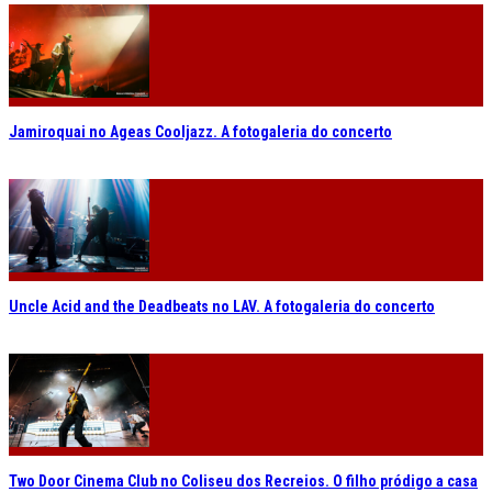
Jamiroquai no Ageas Cooljazz. A fotogaleria do concerto
Uncle Acid and the Deadbeats no LAV. A fotogaleria do concerto
Two Door Cinema Club no Coliseu dos Recreios. O filho pródigo a casa