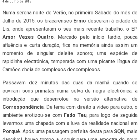
4 de Julho de 2015
Numa serena noite de Verão, no primeiro Sábado do mês de
Julho de 2015, os bracarenses
Ermo
desceram à cidade do
Lis, onde apresentaram o seu mais recente trabalho, o EP
Amor Vezes Quatro
. Marcado pelo início tardio, pouca
afluência e curta duração, fica na memória ainda assim um
momento de singular deleite sonoro; uma espécie de
rapidinha electrónica, temperada com uma picante língua de
Camões cheia de complexos descomplexos.
Passavam dez minutos das duas da manhã quando se
ouviram sons primatas numa selva de negra electrónica, a
introdução que desenrolou na versão alternativa de
Correspondência
. De tema com direito a vídeo para outro, o
ambiente erotizou-se com
Fado Teu
, para logo de seguida
levarmos uma chapada com a luva da realidade nacional em
Porquê
. Após uma passagem perfeita desta para
SQN
, mais
dançável, houve tempo a seguir para uma amostra do novo