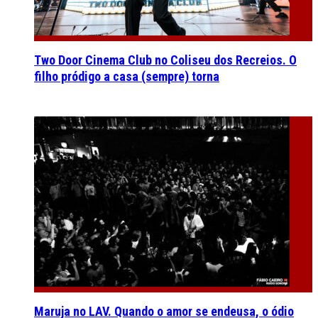
Two Door Cinema Club no Coliseu dos Recreios. O
filho pródigo a casa (sempre) torna
Maruja no LAV. Quando o amor se endeusa, o ódio