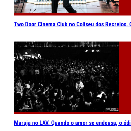
Two Door Cinema Club no Coliseu dos Recreios. O
Maruja no LAV. Quando o amor se endeusa, o ódi