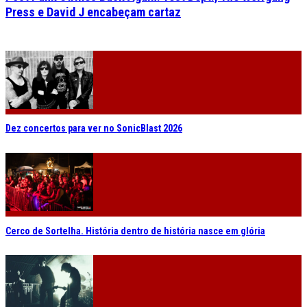
Press e David J encabeçam cartaz
Dez concertos para ver no SonicBlast 2026
Cerco de Sortelha. História dentro de história nasce em glória