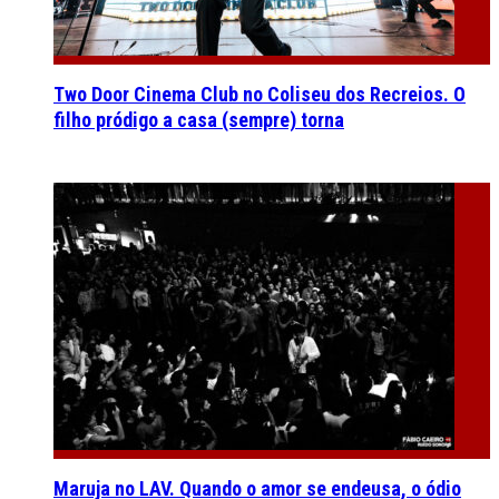
Two Door Cinema Club no Coliseu dos Recreios. O
filho pródigo a casa (sempre) torna
Maruja no LAV. Quando o amor se endeusa, o ódio