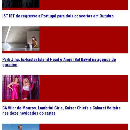
IST IST de regresso a Portugal para dois concertos em Outubro
Park Jiha, Ex-Easter Island Head e Angel Bat Dawid na agenda do
gnration
CA Vilar de Mouros. Lambrini Girls, Kaiser Chiefs e Cabaret Voltaire
nas doze novidades do cartaz