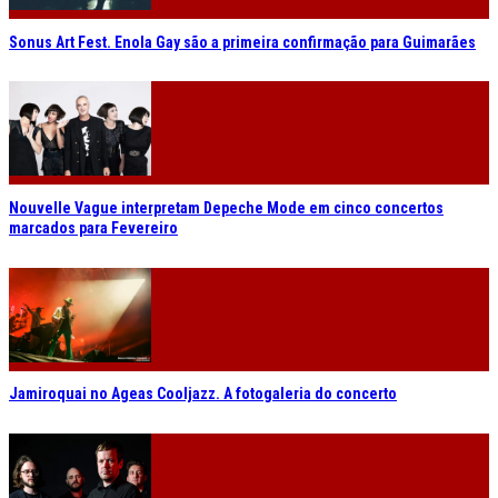
Sonus Art Fest. Enola Gay são a primeira confirmação para Guimarães
Nouvelle Vague interpretam Depeche Mode em cinco concertos
marcados para Fevereiro
Jamiroquai no Ageas Cooljazz. A fotogaleria do concerto