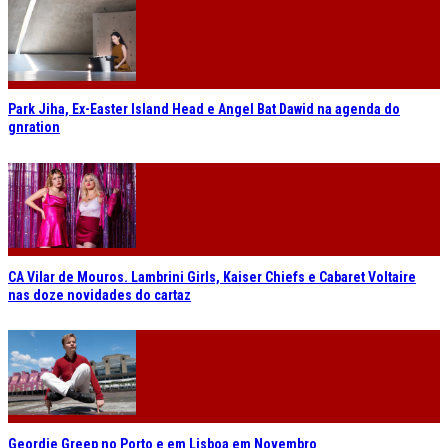
Park Jiha, Ex-Easter Island Head e Angel Bat Dawid na agenda do
gnration
CA Vilar de Mouros. Lambrini Girls, Kaiser Chiefs e Cabaret Voltaire
nas doze novidades do cartaz
Geordie Greep no Porto e em Lisboa em Novembro