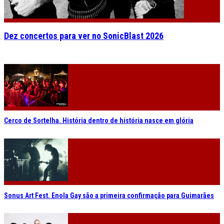
Dez concertos para ver no SonicBlast 2026
Cerco de Sortelha. História dentro de história nasce em glória
Sonus Art Fest. Enola Gay são a primeira confirmação para Guimarães